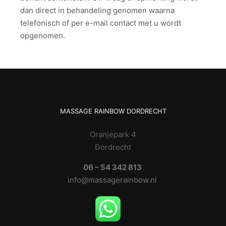
dan direct in behandeling genomen waarna
telefonisch of per e-mail contact met u wordt
opgenomen.
MASSAGE RAINBOW DORDRECHT
Oranjepark 4
Dordrecht
06 – 54 342 813
info@massagerainbow.nl